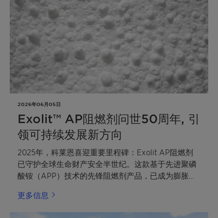
catalysis and sustainable chemistry.
2026年06月05日
Exolit™ AP阻燃剂问世50周年, 引
领可持续发展新方向
2025年，科莱恩喜迎重要里程碑：Exolit AP阻燃剂
已守护全球生命财产安全半世纪。这款基于先进聚磷
酸铵（APP）技术的先锋阻燃剂产品，已成为膨胀涂
料、防火密封系统、电动汽车电池外壳及涂层用热固
更多信息
性复合材料、硬质聚异氰脲酸酯（PIR）隔热泡沫等
广泛应用领域的行业标杆。借此50周年庆典契机，科