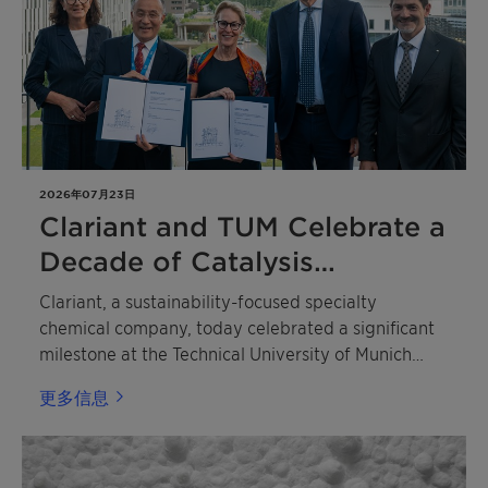
2026年07月23日
Clariant and TUM Celebrate a
Decade of Catalysis
Excellence
Clariant, a sustainability-focused specialty
chemical company, today celebrated a significant
milestone at the Technical University of Munich
(TUM) with the dual 10th anniversary of the TUM
更多信息
Catalysis Research Center (CRC) and the Dr. Karl
Wamsler Innovation Award for Catalysis Research.
The ceremony honored two outstanding scientists
whose contributions are shaping the future of