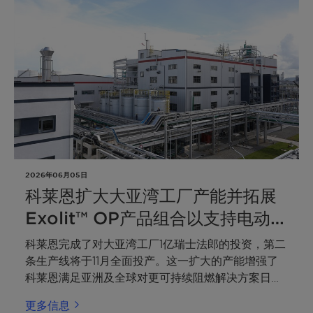
莱恩回首来时路，并承诺继续积极塑造未来防火安全
的新格局。
2026年06月05日
科莱恩扩大大亚湾工厂产能并拓展
Exolit™ OP产品组合以支持电动出
行
科莱恩完成了对大亚湾工厂1亿瑞士法郎的投资，第二
条生产线将于11月全面投产。这一扩大的产能增强了
科莱恩满足亚洲及全球对更可持续阻燃解决方案日益
增长需求的能力，尤其是在快速发展的电动出行领
更多信息
域。