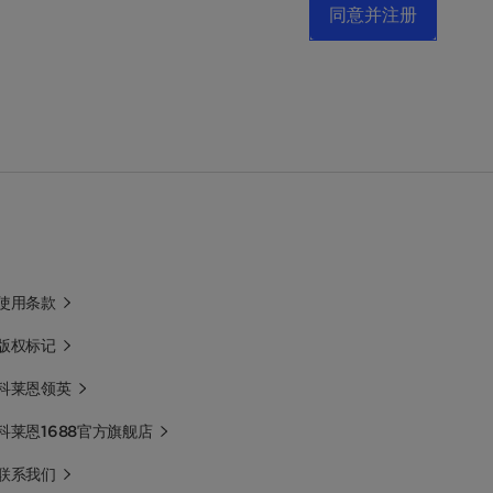
同意并注册
使用条款
版权标记
科莱恩领英
科莱恩1688官方旗舰店
联系我们