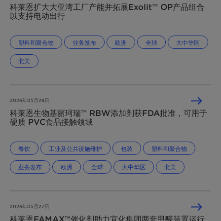
科莱恩扩大大亚湾工厂产能并拓展Exolit™ OP产品组合
以支持电动出行
塑料和聚合物
业务发布
欧洲
全球
大中华区
北美
2026年05月28日
科莱恩生物基丽珂瑞™ RBW添加剂获FDA批准，可用于
硬质 PVC食品接触领域
餐饮
工业及公共设施维护
包装
塑料和聚合物
业务发布
欧洲
全球
大中华区
北美
2026年05月27日
科莱恩FAMAX™催化剂助力宜化集团两套甲醛装置运行