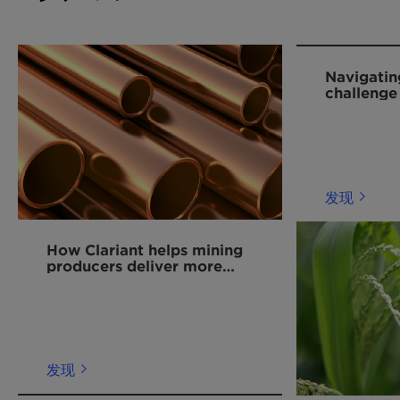
Navigatin
challenge
alternati
发现
How Clariant helps mining
producers deliver more
copper for the energy
transition
发现