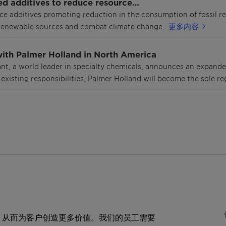
ed additives to reduce resource…
e additives promoting reduction in the consumption of fossil res
e renewable sources and combat climate change.
更多内容
with Palmer Holland in North America
ant, a world leader in specialty chemicals, announces an expande
existing responsibilities, Palmer Holland will become the sole re
，从而为客户创造更多价值。我们的员工需要