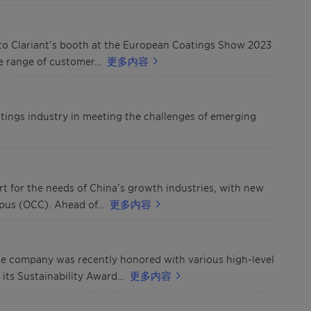
 to Clariant’s booth at the European Coatings Show 2023
de range of customer…
更多内容
tings industry in meeting the challenges of emerging
rt for the needs of China’s growth industries, with new
ampus (OCC). Ahead of…
更多内容
he company was recently honored with various high-level
 its Sustainability Award…
更多内容