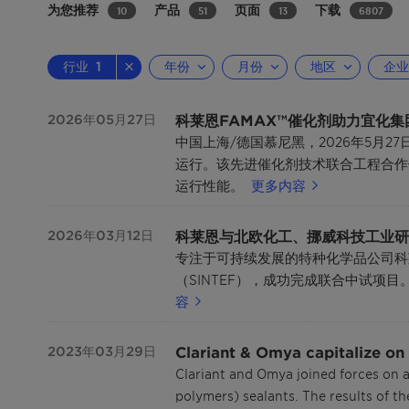
为您推荐
产品
页面
下载
10
51
13
6807
行业
1
年份
月份
地区
企业
科莱恩FAMAX™催化剂助力宜化
2026年05月27日
中国上海/德国慕尼黑，2026年5月2
运行。该先进催化剂技术联合工程合作伙
运行性能。
更多内容
科莱恩与北欧化工、挪威科技工业研
2026年03月12日
专注于可持续发展的特种化学品公司科
（SINTEF），成功完成联合中试
容
Clariant & Omya capitalize on 
2023年03月29日
Clariant and Omya joined forces on a
polymers) sealants. The results of th