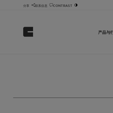
分享
联系信息
CONTRAST
产品与
首页
科莱恩化工 Clariant Chemicals
Search
/
/