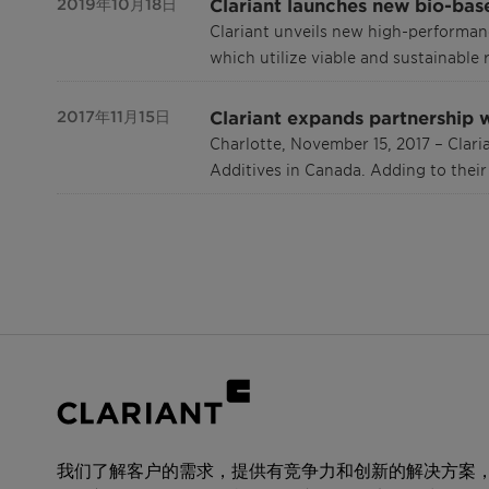
Clariant launches new bio-bas
2019年10月18日
Clariant unveils new high-performanc
which utilize viable and sustainabl
Clariant expands partnership 
2017年11月15日
Charlotte, November 15, 2017 – Clari
Additives in Canada. Adding to their 
我们了解客户的需求，提供有竞争力和创新的解决方案