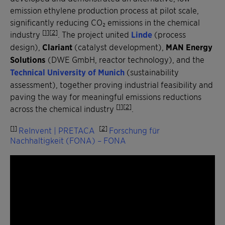
emission ethylene production process at pilot scale,
significantly reducing CO₂ emissions in the chemical
[
1
][
2
]
industry
. The project united
Linde
(process
design),
Clariant
(catalyst development),
MAN Energy
Solutions
(DWE GmbH, reactor technology), and the
Technical University of Munich
(sustainability
assessment), together proving industrial feasibility and
paving the way for meaningful emissions reductions
[
1
][
2
]
across the chemical industry
.
[
1
]
[
2
]
ReInvent | PRETACA
Forschung für
Nachhaltigkeit (FONA) – FONA