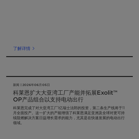
了解详情
新闻 | 2026年06月05日
科莱恩扩大大亚湾工厂产能并拓展Exolit™
OP产品组合以支持电动出行
科莱恩完成了对大亚湾工厂1亿瑞士法郎的投资，第二条生产线将于11
月全面投产。这一扩大的产能增强了科莱恩满足亚洲及全球对更可持
续阻燃解决方案日益增长需求的能力，尤其是在快速发展的电动出行
领域。