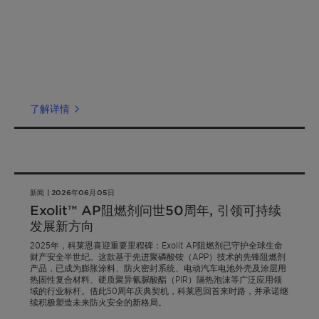
了解详情
新闻 | 2026年06月05日
Exolit™ AP阻燃剂问世50周年, 引领可持续
发展新方向
2025年，科莱恩喜迎重要里程碑：Exolit AP阻燃剂已守护全球生命
财产安全半世纪。这款基于先进聚磷酸铵（APP）技术的先锋阻燃剂
产品，已成为膨胀涂料、防火密封系统、电动汽车电池外壳及涂层用
热固性复合材料、硬质聚异氰脲酸酯（PIR）隔热泡沫等广泛应用领
域的行业标杆。借此50周年庆典契机，科莱恩回首来时路，并承诺继
续积极塑造未来防火安全的新格局。