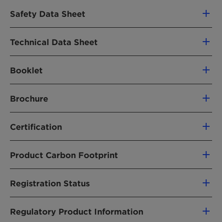
Safety Data Sheet
SDS ARISTOFLEX AVC Australia English
Technical Data Sheet
SDS ARISTOFLEX AVC Austria German
TDS Aristoflex AVC Personal And Home Care 112025
Booklet
SDS ARISTOFLEX AVC Belgium French
Brochure Aristoflex Cold Process-2026-EN.pdf
Brochure
SDS ARISTOFLEX AVC Belgium Dutch
Transforming Textures, Perfecting Performance With Aristoflex Rheology Modifiers
Certification
SDS ARISTOFLEX AVC Brazil English
EBrochure Rheology Modifiers Portfolio
SDS ARISTOFLEX AVC Brazil Brazilian Portuguese
Halal Certificate_TAR Until 12.2021
Product Carbon Footprint
SDS ARISTOFLEX AVC Bulgaria Bulgarian
PCF ARISTOFLEX AVC La Canonja 20250129 EN
Registration Status
SDS ARISTOFLEX AVC Canada English
REGSTATUS ARISTOFLEX AVC World English
Regulatory Product Information
SDS ARISTOFLEX AVC Canada French