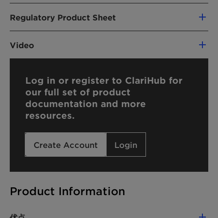
RPI ARISTOFLEX AVC World English
SDS ARISTOFLEX AVC China English
Regulatory Product Sheet
SDS ARISTOFLEX AVC China Chinese
RPS ARISTOFLEX AVC World English
Video
SDS ARISTOFLEX AVC Colombia English
Video ARISTOFLEX AVC How To Formulate EN 2010
Log in or register to ClariHub for
SDS ARISTOFLEX AVC Colombia Spanish
our full set of product
documentation and more
SDS ARISTOFLEX AVC Croatia Croatian
resources.
SDS ARISTOFLEX AVC Czech Republic Czech
Create Account
Login
SDS ARISTOFLEX AVC Danmark Danish
SDS ARISTOFLEX AVC European Community English
Product Information
SDS ARISTOFLEX AVC European Community English
SDS ARISTOFLEX AVC France German
优点