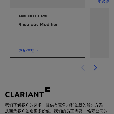
彩妆
更多信息
SDS ARISTOFLEX AVC Japan Japanese
性能声明
ARISTOFLEX AVS
增稠特性
SDS ARISTOFLEX AVC Luxembourg German
Rheology Modifier
预中和
可冷加工
SDS ARISTOFLEX AVC Luxembourg French
稳定性
SDS ARISTOFLEX AVC Netherlands Dutch
乳化特性
更多信息
轻盈肤感
SDS ARISTOFLEX AVC Poland Dutch
SDS ARISTOFLEX AVC Poland Polish
SDS ARISTOFLEX AVC Portugal Portuguese
SDS ARISTOFLEX AVC Slovakia Slovakian
SDS ARISTOFLEX AVC Slovenia Slovenian
我们了解客户的需求，提供有竞争力和创新的解决方案，
从而为客户创造更多价值。我们的员工需要 – 恪守公司的
SDS ARISTOFLEX AVC South Korea English