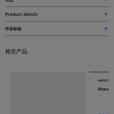
SDS ARISTOFLEX AVC France French
具有良好的稳定性、增稠性能
Product details
不含环氧乙烷 (EO)
SDS ARISTOFLEX AVC France Italian
清爽轻盈的肤感
化学名
可冷加工
环保标签
SDS ARISTOFLEX AVC Germany German
Ammonium Acryloyldimethyltaurate/VP
柔润性/更易 铺展
Copolymer
EWG
Halal
Registration China
SDS ARISTOFLEX AVC Greece Greek
Vegan
Whole Foods Baseline
产品功能
相关产品
SDS ARISTOFLEX AVC Hungary Hungarian
国际化妆品
流变改性剂
Ammonium
原料名称:
Acryloyldimethyltaurate/VP
SDS ARISTOFLEX AVC India English
化学型
Copolymer
合成聚合物
产品功能:
Rheology modifier
SDS ARISTOFLEX AVC India English
ARISTOF
可再生碳指数 (RCI):
0 %
应用
Rheolo
SDS ARISTOFLEX AVC Ireland English
环境工作组 (EWG) 评分。:
1
头发定型
不提供掌上阅读内容
SDS ARISTOFLEX AVC Italy Italian
乳霜，乳液
请联系我们，了解有关素食主义者协会标签的详
防晒
SDS ARISTOFLEX AVC Japan English
情。