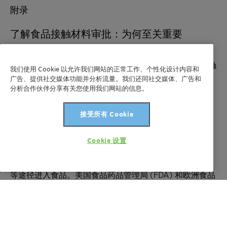
附录
了解食品接触材料审批：为何至关重要
食品接触材料 (FCM) 是指所有预期与各类食品或饮料接触
我们使用 Cookie 以允许我们网站的正常工作、个性化设计内容和
的物质，广泛应用于包装薄膜与容器、加工设备、传送
广告、提供社交媒体功能并分析流量。我们还同社交媒体、广告和
分析合作伙伴分享有关您使用我们网站的信息。
带、厨房用具以及生产机械等领域。这些应用涉及多种不
同材料，例如塑料、橡胶、金属、陶瓷或纸张等。在塑料
应用中，食品接触物质还包括各类添加剂，如蜡类润滑
接受所有 Cookie
剂、稳定剂、着色剂和加工助剂等，这些成分发挥着关键
作用：例如防止可重复使用容器变色、赋予食品加工设备
Cookie 设置
不粘性能，或确保加工与制造过程中的流动性。监管的核
心挑战在于确保这些材料中的有害化学物质不会通过迁移
等途径进入食品。美国食品药品管理局 (FDA) 和欧洲食品
安全局 (EFSA) 等主要监管机构要求基于迁移数据和毒理
学数据开展严格的安全评估，以保障消费者健康。
在美国，FDA 主要通过食品接触通知 (FCN) 机制对食品