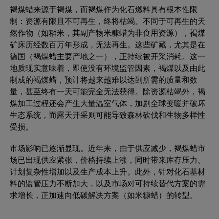
褐煤蜡来源于褐煤，而褐煤作为化石燃料具有根本性限
制：资源有限且不可再生，终将枯竭。不同于可再生的天
然作物（如稻米，其副产物米糠蜡为非食用资源），褐煤
矿床历经数百万年形成，无法再生。这些矿藏，尤其是在
德国（褐煤蜡主要产地之一），正持续被开采消耗。这一
地质现实意味着，即使没有环境监管因素，褐煤以及由此
制成的褐煤蜡，预计将越来越难以达到所需的质量和数
量，甚至终有一天可能完全无法获得。除资源枯竭外，褐
煤加工过程还会产生大量温室气体，加剧全球变暖并破坏
生态系统，而露天开采则可能导致森林砍伐和生物多样性
受损。
市场影响已逐渐显现。近年来，由于供应减少，褐煤蜡市
场已出现供应紧张，价格持续上涨，同时带来库存压力、
计划复杂性增加以及生产成本上升。此外，针对化石基材
料的监管压力不断加大，以及市场对可持续替代方案的需
求增长，正加速向低碳解决方案（如米糠蜡）的转型。