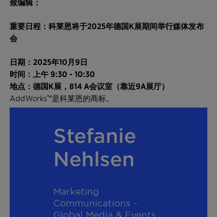
致编辑：
重要日程：科莱恩将于
2025
年德国
K
展期间举行媒体发布
会
日期：
2025
年
10
月
9
日
时间：上午
9:30 - 10:30
地点：德国
K
展，
814 A
会议室（靠近
9A
展厅）
AddWorks™是科莱恩的商标。
Stefanie
Nehlsen
Marketing
Communications -
Global Media & Events