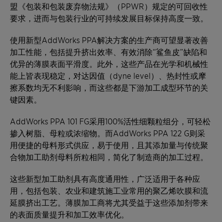
盟《包装和包装废弃物法规》（PPWR）规定的可回收性
要求，进而与包装行业的可持续发展目标保持高度一致。
使用新型AddWorks PPA解决方案的生产商可望显著改善
加工性能，包括提升挤出效率、有效消除“鲨鱼皮”缺陷和
优异的薄膜表面平滑度。此外，这些产品在光学和机械性
能上皆表现稳定，对达因值（dyne level）、热封性或摩
擦系数均无不利影响，而这些都是下游加工成型环节的关
键因素。
AddWorks PPA 101 FG采用100%活性细颗粒组分，可轻松
掺入树脂、母粒或浓缩物。而AddWorks PPA 122 G则采
用便捷的母料形式供应，易于使用，且其添加量与传统聚
合物加工助剂母料所粒相同，简化了制造商的加工过程。
这些新型加工助剂具有高度通用性，广泛适用于各种应
用，包括包装、农业和建筑施工业常用的聚乙烯吹膜和流
延膜挤出工艺。薄膜加工商将尤其受益于这些添加剂带来
的表面质量提升和加工效率优化。