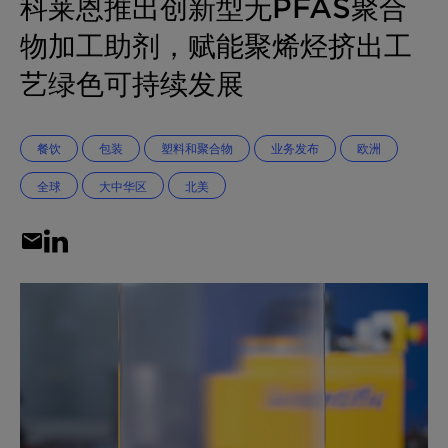
科莱恩推出创新型无PFAS聚合
物加工助剂，赋能聚烯烃挤出工
艺绿色可持续发展
餐饮
包装
塑料和聚合物
业务发布
欧洲
全球
大中华区
北美