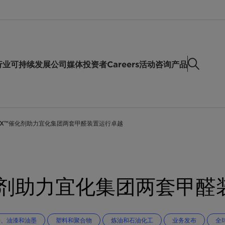
行业
可持续发展
公司
媒体
投资者
Careers
活动
咨询产品
AX™催化剂助力宜化集团两套甲醛装置运行卓越
化剂助力宜化集团两套甲醛
料、油漆和油墨
塑料和聚合物
炼油和石油化工
业务发布
全