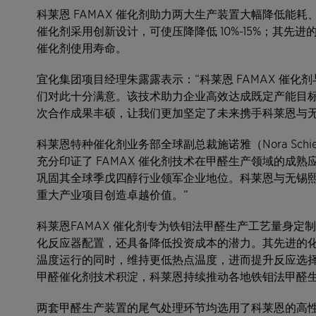
科莱恩 FAMAX 催化剂助力两大生产装置大幅降低能
催化剂采用创新设计，可使压降降低 10%-15%；其
催化剂使用寿命。
宜化集团项目经理朱露露表示：“科莱恩 FAMAX 催
们对此十分满意。该技术助力企业高效达成既定产能目
次合作成果丰硕，让我们更加坚定了未来携手科莱恩与无
科莱恩特种催化剂业务部全球副总裁施诺雅（Nora Schi
充分印证了 FAMAX 催化剂技术在甲醛生产领域的成
巩固其全球季戊四醇行业领军企业地位。科莱恩与无锡
重大产业项目创造卓越价值。”
科莱恩FAMAX 催化剂专为铁钼法甲醛生产工艺量身
化反应器配置，还具备降低投资成本的潜力。其先进的
温度运行的同时，维持更低热点温度，进而提升反应选
甲醛催化剂技术积淀，科莱恩持续推动各地铁钼法甲醛
两套甲醛生产装置的尾气处理环节均选用了科莱恩的高性能