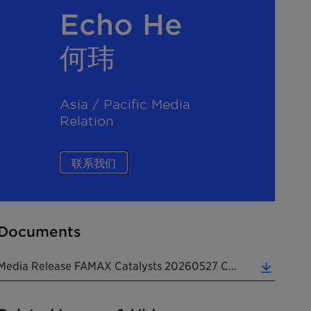
Echo He
何玮
Asia / Pacific Media
Relation
联系我们
Documents
Media Release FAMAX Catalysts 20260527 CN (0.39 MB)