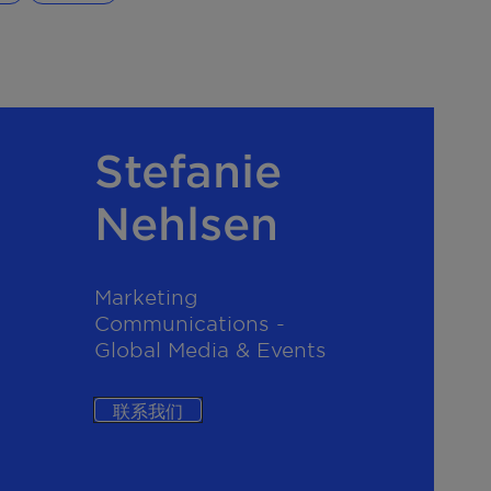
Stefanie
Nehlsen
Marketing
Communications -
Global Media & Events
联系我们