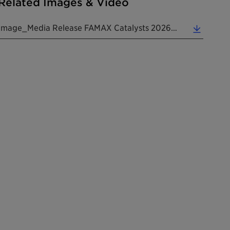
Related Images & Video
Image_Media Release FAMAX Catalysts 20260527 CN (2.78 MB)