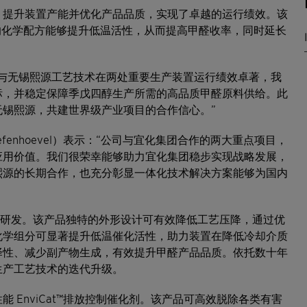
耗、提升装置产能并优化产品品质，实现了卓越的运行绩效。该
先进的化学配方能够提升低温活性，从而提高甲醛收率，同时延长
化剂与无锡熙源工艺技术在两处重要生产装置运行绩效卓著，我
标，并稳定保障季戊四醇生产所需的高品质甲醛原料供给。此
锡熙源，共建世界级产业项目的合作信心。”
efenhoevel）表示：“公司与宜化集团合作的两大重点项目，
熟应用价值。我们很荣幸能够助力宜化集团稳步实现战略发展，
熙源的长期合作，也充分彰显一体化技术解决方案能够为国内
定制研发。该产品独特的外形设计可有效降低工艺压降，通过优
化学组分可显著提升低温催化活性，助力装置在降低冷却介质
择性、减少副产物生成，有效提升甲醛产品品质。依托数十年
生产工艺技术的迭代升级。
 EnviCat™排放控制催化剂。该产品可高效脱除各类有害