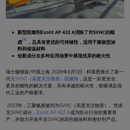
新型阻燃剂
Exolit AP 422 A
消除了对
SVHC
的顾
[1]
虑
，且具有更优的可持续性，适用于膨胀型涂
料和保温材料
创新成分在多种应用场景中展现优异的耐火性
瑞士穆顿兹/中国上海, 2026年6月5日 - 科莱恩推出了新一
代
无SVHC（高度关注物质）阻燃剂
，这是一款更安全、
更具前瞻性的解决方案，具有卓越的耐火性，能够满足现
代工业的严格要求。
2023年，三聚氰胺被列为SVHC（高度关注物质）。凭借
无SVHC成分，
Exolit AP 422 A
成为防火行业的重要资
产，并助力开发不含SVHC的高性能涂料和密封剂产品。