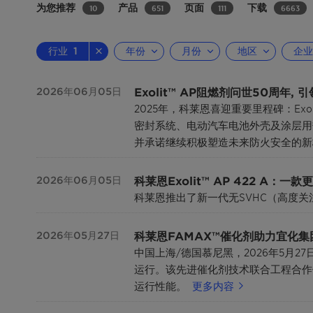
为您推荐
产品
页面
下载
10
651
111
6663
行业
1
年份
月份
地区
企业
Exolit™ AP阻燃剂问世50周年,
2026年06月05日
2025年，科莱恩喜迎重要里程碑：E
密封系统、电动汽车电池外壳及涂层用
并承诺继续积极塑造未来防火安全的新
科莱恩Exolit™ AP 422 A
2026年06月05日
科莱恩推出了新一代无SVHC（高度
科莱恩FAMAX™催化剂助力宜化
2026年05月27日
中国上海/德国慕尼黑，2026年5月2
运行。该先进催化剂技术联合工程合作伙
运行性能。
更多内容