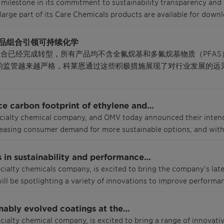
t milestone in its commitment to sustainability transparency an
large part of its Care Chemicals products are available for down
产品组合引领可持续化学
品组合已经完成转型，所有产品均不含全氟烷基和多氟烷基物质（PF
质的监管越来越严格，科莱恩通过这些积极措施展现了对行业发展的
e carbon footprint of ethylene and…
pecialty chemical company, and OMV today announced their intend
creasing consumer demand for more sustainable options, and with
s in sustainability and performance…
pecialty chemicals company, is excited to bring the company’s la
ill be spotlighting a variety of innovations to improve perform
inably evolved coatings at the…
pecialty chemical company, is excited to bring a range of innova