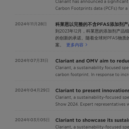
Clariant has announced a significan
Carbon Footprints data (PCFs) for a 
科莱恩以完整的不含PFAS添加剂
2024年11月28日
到2023年12月，科莱恩的添加剂产
的创新的承诺。随着全球对PFAS物
案。
更多内容
Clariant and OMV aim to reduc
2024年07月31日
Clariant, a sustainability focused s
carbon footprint. In response to in
Clariant to present innovation
2024年04月29日
Clariant, a sustainability-focused s
Show 2024. Expert representatives w
Clariant to showcase its susta
2024年03月05日
Clariant, a sustainability-focused s