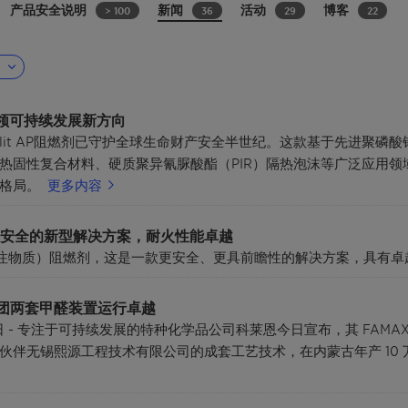
产品安全说明
新闻
活动
博客
> 100
36
29
22
 引领可持续发展新方向
xolit AP阻燃剂已守护全球生命财产安全半世纪。这款基于先进聚
热固性复合材料、硬质聚异氰脲酸酯（PIR）隔热泡沫等广泛应用领
格局。
更多内容
：一款更安全的新型解决方案，耐火性能卓越
关注物质）阻燃剂，这是一款更安全、更具前瞻性的解决方案，具有
集团两套甲醛装置运行卓越
7日 - 专注于可持续发展的特种化学品公司科莱恩今日宣布，其 FA
伴无锡熙源工程技术有限公司的成套工艺技术，在内蒙古年产 10 万