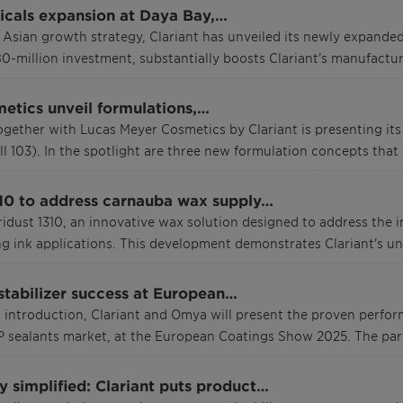
icals expansion at Daya Bay,…
s Asian growth strategy, Clariant has unveiled its newly expanded 
80-million investment, substantially boosts Clariant's manufactur
etics unveil formulations,…
gether with Lucas Meyer Cosmetics by Clariant is presenting its l
 103). In the spotlight are three new formulation concepts that
310 to address carnauba wax supply…
idust 1310, an innovative wax solution designed to address the 
ng ink applications. This development demonstrates Clariant's u
stabilizer success at European…
t introduction, Clariant and Omya will present the proven perfor
MP sealants market, at the European Coatings Show 2025. The par
y simplified: Clariant puts product…