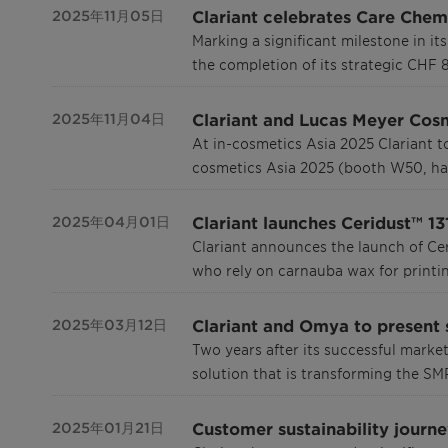
Clariant celebrates Care Chem
2025年11月05日
Marking a significant milestone in it
the completion of its strategic CHF 
Clariant and Lucas Meyer Cosm
2025年11月04日
At in-cosmetics Asia 2025 Clariant to
cosmetics Asia 2025 (booth W50, hall
Clariant launches Ceridust™ 1
2025年04月01日
Clariant announces the launch of Cer
who rely on carnauba wax for printi
Clariant and Omya to present 
2025年03月12日
Two years after its successful marke
solution that is transforming the S
Customer sustainability journe
2025年01月21日