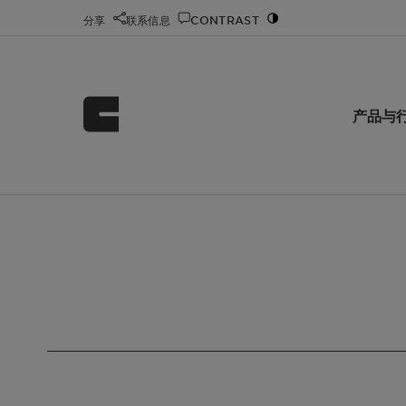
分享
联系信息
CONTRAST
产品与
首页
科莱恩化工 Clariant Chemicals
Search
/
/