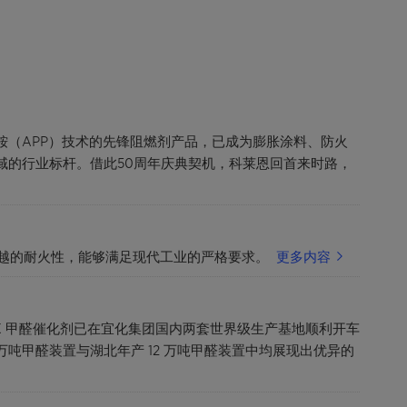
磷酸铵（APP）技术的先锋阻燃剂产品，已成为膨胀涂料、防火
域的行业标杆。借此50周年庆典契机，科莱恩回首来时路，
卓越的耐火性，能够满足现代工业的严格要求。
更多内容
MAX 甲醛催化剂已在宜化集团国内两套世界级生产基地顺利开车
吨甲醛装置与湖北年产 12 万吨甲醛装置中均展现出优异的